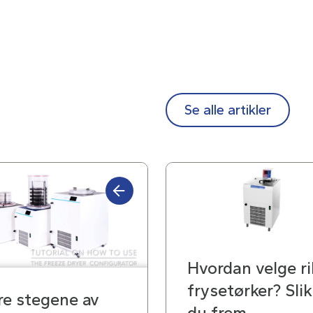
Se alle artikler
Hvordan velge ri
frysetørker? Slik
re stegene av
du frem