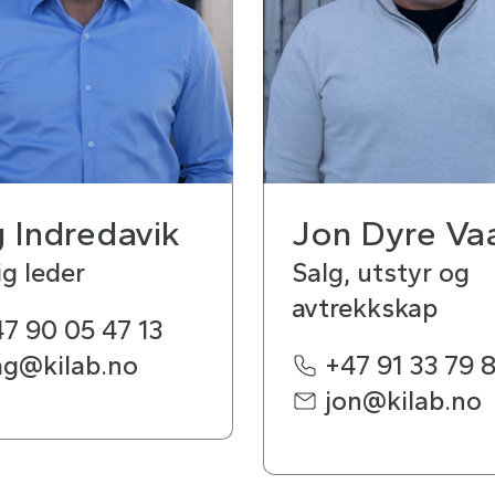
 Indredavik
Jon Dyre Va
ig leder
Salg, utstyr og
avtrekkskap
7 90 05 47 13
ag@kilab.no
+47 91 33 79 
jon@kilab.no