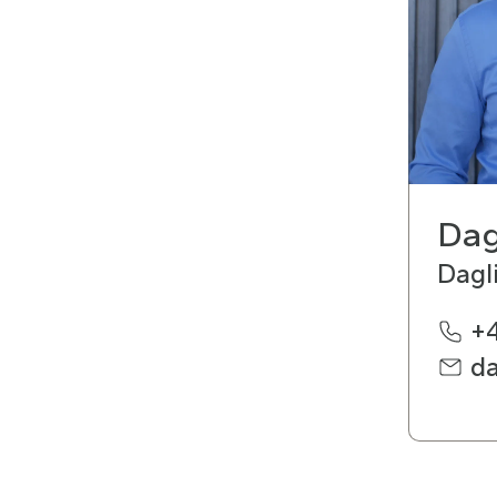
Dag
Dagl
+4
d