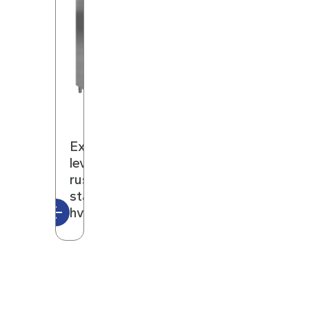
ExGuard
leveres i
rustfritt
stål eller
hvit