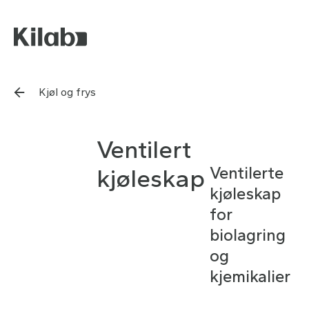
Kjøl og frys
Ventilert
Ventilerte
kjøleskap
kjøleskap
for
biolagring
og
kjemikalier