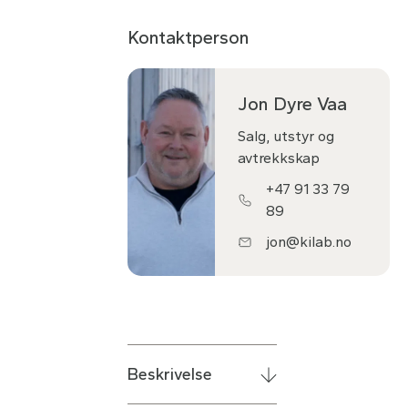
Kontaktperson
Jon Dyre Vaa
Salg, utstyr og
avtrekkskap
+47 91 33 79
89
jon@kilab.no
Beskrivelse