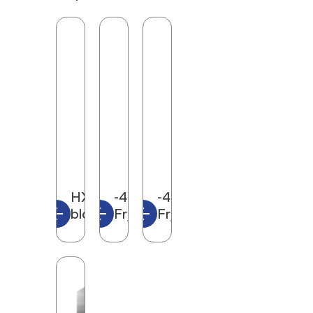
kjøleskapet tenkt å
legge til rette for et
sikrere arbeidsmiljø
for brukere.
HXC-629
-45°C
-45°C
blodbankskap
Frysebokser
Fryseskap