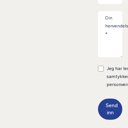
Din
henvendel
*
Jeg har le
samtykker 
personver
Send
inn