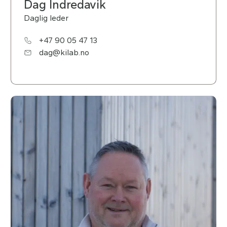
Dag Indredavik
Daglig leder
+47 90 05 47 13
dag@kilab.no