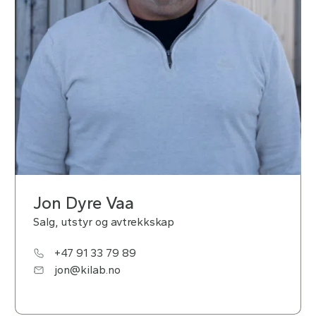
Jon Dyre Vaa
Salg, utstyr og avtrekkskap
+47 91 33 79 89
jon@kilab.no