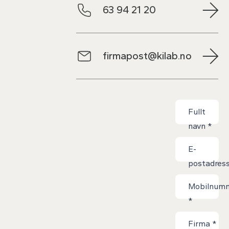
63 94 21 20
firmapost@kilab.no
Kontaktskjem
Fullt
navn
*
E-
postadres
*
Mobilnum
*
Firma
*