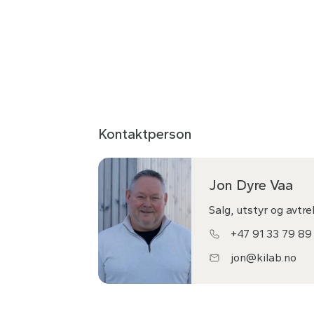
Kontaktperson
Jon Dyre Vaa
Salg, utstyr og avtr
+47 91 33 79 89
jon@kilab.no