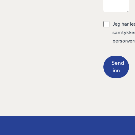
Jeg har le
samtykker 
personver
Send
inn