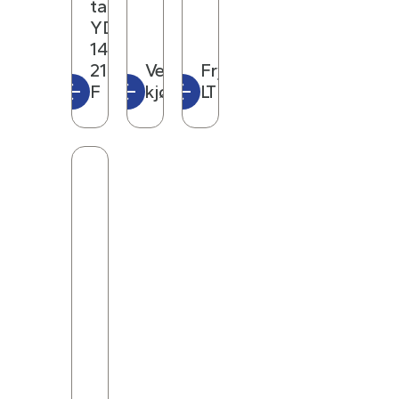
LED display
tank
YDS-
Alarmer: Høy/lav temperatur,
140-
strømfeil, åpen dør, sensorfeil,
216-
Ventilert
Fryseboks
tilkobling mot fjernalarm
F
kjøleskap
LT C500
Støynivå: 40 dB(A)