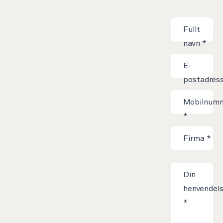
Kontaktskjem
Fullt
navn
*
E-
postadres
*
Mobilnum
*
Firma
*
Din
henvendel
*