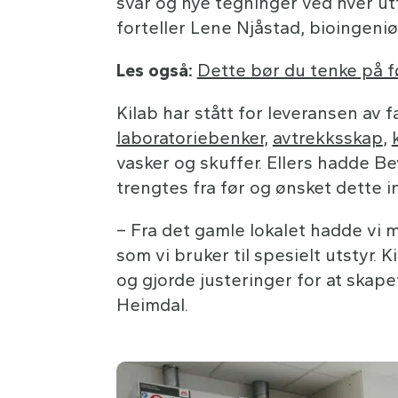
svar og nye tegninger ved hver u
forteller Lene Njåstad, bioingeniør
Les også:
Dette bør du tenke på f
Kilab har stått for leveransen av fas
laboratoriebenker
,
avtrekksskap
,
vasker og skuffer. Ellers hadde Be
trengtes fra før og ønsket dette i
– Fra det gamle lokalet hadde vi 
som vi bruker til spesielt utstyr. K
og gjorde justeringer for at skape
Heimdal.