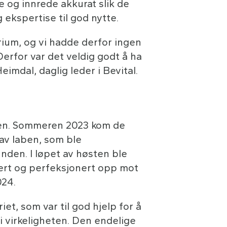
e og innrede akkurat slik de
 ekspertise til god nytte.
orium, og vi hadde derfor ingen
erfor var det veldig godt å ha
Heimdal, daglig leder i Bevital.
essen. Sommeren 2023 kom de
av laben, som ble
nden. I løpet av høsten ble
jert og perfeksjonert opp mot
024.
iet, som var til god hjelp for å
 i virkeligheten. Den endelige