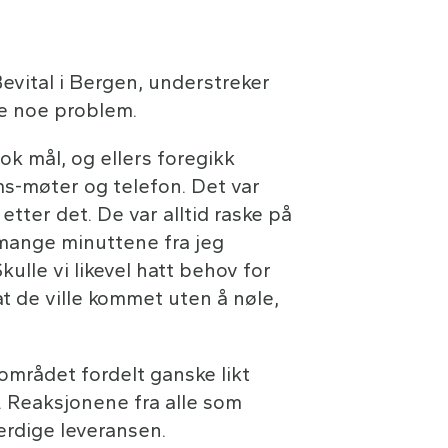
Bevital i Bergen, understreker
de noe problem.
ok mål, og ellers foregikk
s-møter og telefon. Det var
etter det. De var alltid raske på
 mange minuttene fra jeg
Skulle vi likevel hatt behov for
at de ville kommet uten å nøle,
r området fordelt ganske likt
. Reaksjonene fra alle som
erdige leveransen.