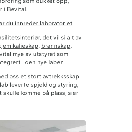
tfordring som dukket opp,
 i Bevital.
ør du innreder laboratoriet
ilitetsinteriør, det vil si alt av
kjemikalieskap
,
brannskap
,
vital mye av utstyret som
ntegrert i den nye laben.
med oss et stort avtrekksskap
ilab leverte spjeld og styring,
t skulle komme på plass, sier