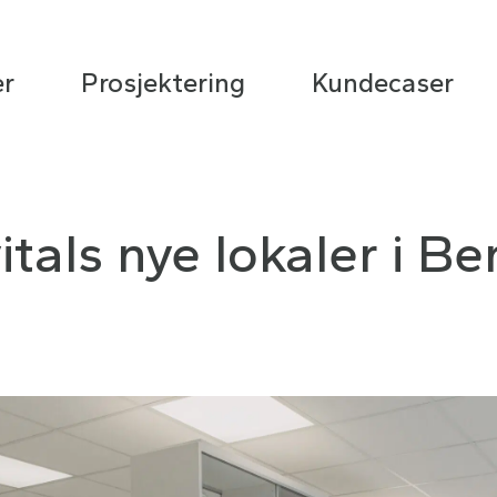
er
Prosjektering
Kundecaser
itals nye lokaler i B