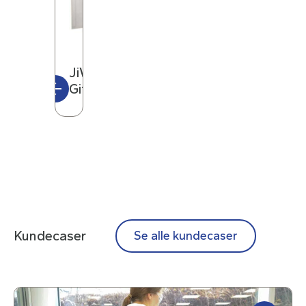
JiWa
Giftskap
Kundecaser
Se alle kundecaser