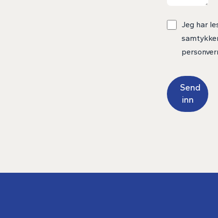
Jeg har le
samtykker 
personver
Send
inn