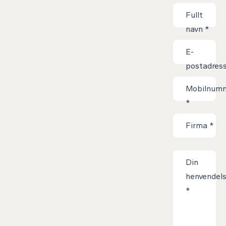
Kontaktskjem
Fullt
navn
*
E-
postadres
*
Mobilnum
*
Firma
*
Din
henvendel
*