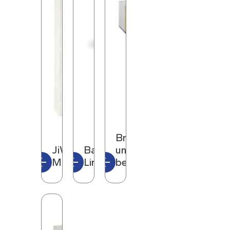
Brannskap
JiWa
Battery
under
Miljøskap
Line 90
benk