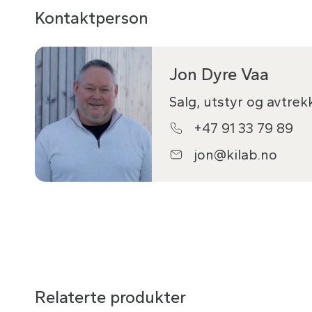
Kontaktperson
Jon Dyre Vaa
Salg, utstyr og avtre
+47 91 33 79 89
jon@kilab.no
Relaterte produkter