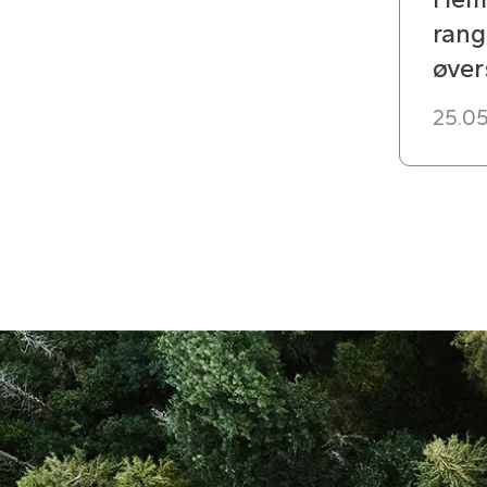
rang
øver
25.05