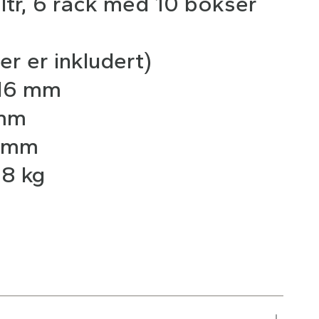
 ltr, 6 rack med 10 bokser
r er inkludert)
216 mm
 mm
1 mm
,8 kg