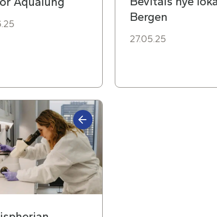
Bevitals nye loka
for Aqualung
Bergen
6.25
27.05.25
ispherian