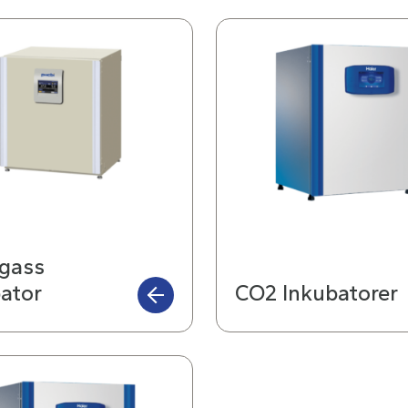
igass
ator
CO2 Inkubatorer