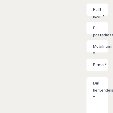
Kontaktskjem
Fullt
navn
*
E-
postadres
*
Mobilnum
*
Firma
*
Din
henvendel
*