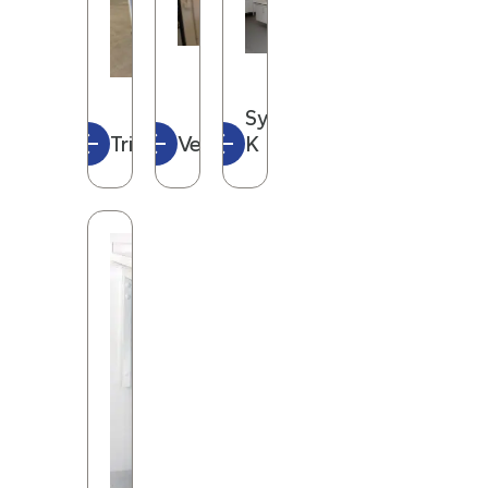
kan derimot leveres
med hyller i to eller
tre plan, samt uten
bøylehåndtak om
System
ønskelig. Av
Trillebord
Veiebord
K
modellene i rustfritt
stål har vi to
standardstørrelser
på 80 x 55
centimeter og 100 x
55 centimeter.