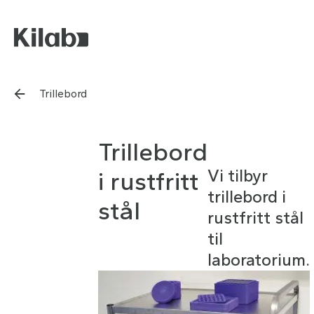
Trillebord
Trillebord
Vi tilbyr
i rustfritt
trillebord i
stål
rustfritt stål
til
laboratorium.