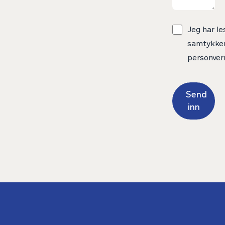
Jeg har le
samtykker 
personver
Send
inn